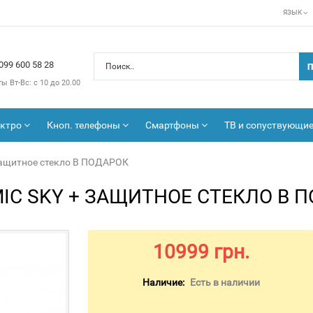
ЯЗЫК
099 600 58 28
П
ты
Вт-Вс: с 10 до 20.00
ектро
Кноп. телефоны
Смартфоны
ТВ и сопуствующи
 защитное стекло В ПОДАРОК
MIC SKY + ЗАЩИТНОЕ СТЕКЛО В 
10999 грн.
Наличие:
Есть в наличии