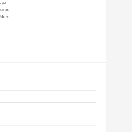
, px
ество
 Мп +