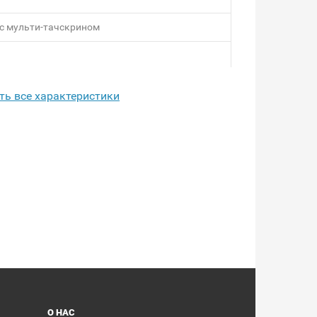
с мульти-тачскрином
ть все характеристики
M
еменная работа в режиме ожидания)
О НАС