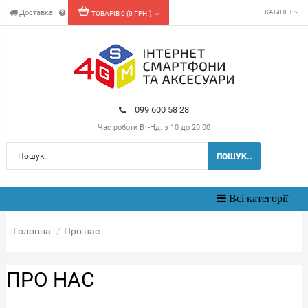
Доставка
|
КАБІНЕТ
ТОВАРІВ 0 (0 ГРН.)
099 600 58 28
Час роботи
Вт-Нд: з 10 до 20.00
ПОШУК..
Toggle
Всі категорії
navigation
Головна
Про нас
ПРО НАС