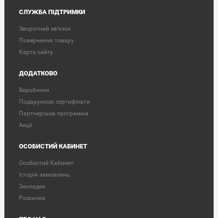
СЛУЖБА ПІДТРИМКИ
Зворотний зв'язок
Повернення товару
Карта сайту
ДОДАТКОВО
Виробники
Подарункові сертифікати
Партнерська программа
Акції
ОСОБИСТИЙ КАБИНЕТ
Особистий Кабинет
Історія замовлень
Закладки
Розсилка