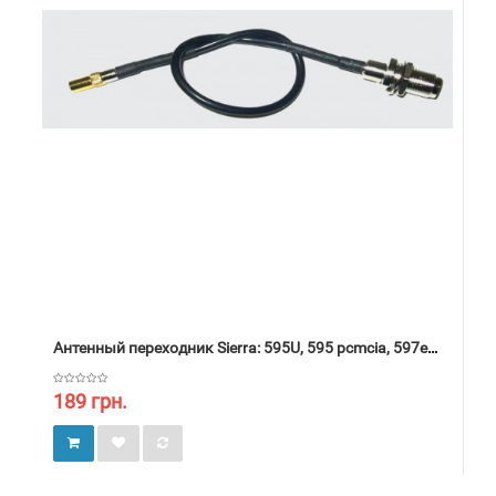
Антенный переходник Sierra: 595U, 595 pcmcia, 597express. ZTE: My39. Utel: 8750, 8810.
189 грн.