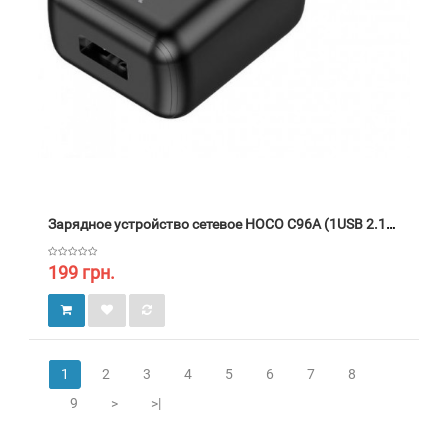
Зарядное устройство сетевое HOCO C96A (1USB 2.1A) Чёрный
199 грн.
1
2
3
4
5
6
7
8
9
>
>|