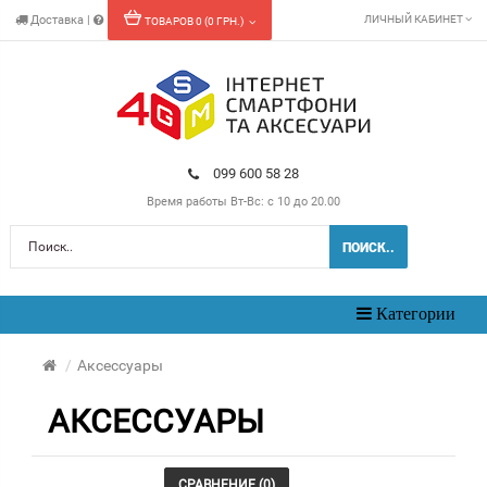
Доставка
|
ЛИЧНЫЙ КАБИНЕТ
ТОВАРОВ 0 (0 ГРН.)
099 600 58 28
Время работы
Вт-Вс: с 10 до 20.00
ПОИСК..
Toggle
Категории
navigation
Аксессуары
АКСЕССУАРЫ
СРАВНЕНИЕ
(0)