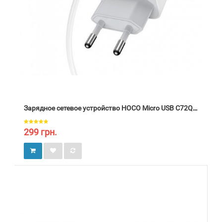
Зарядное сетевое устройство HOCO Micro USB C72Q 1USB, QC3.0/FCP/AFC, 3A, 18W цвет белый
299 грн.