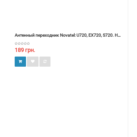
Антенный переходник Novatel: U720, EX720, S720. HTC: 6600, 6700, 6800. ZTE: MF622, MF630
189 грн.