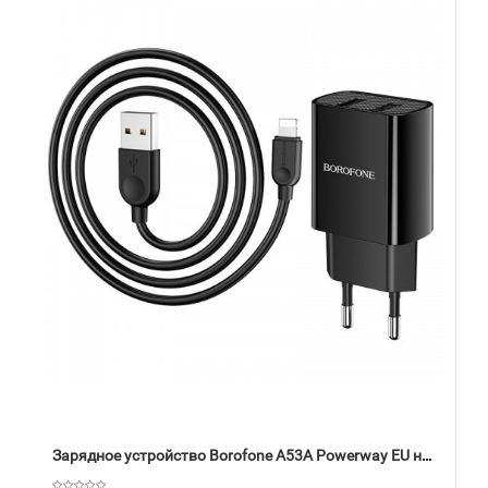
Зарядное устройство Borofone A53A Powerway EU набор с кабелем