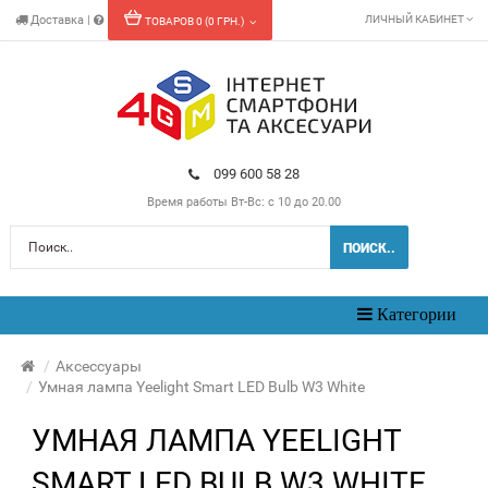
Доставка
|
ЛИЧНЫЙ КАБИНЕТ
ТОВАРОВ 0 (0 ГРН.)
099 600 58 28
Время работы
Вт-Вс: с 10 до 20.00
ПОИСК..
Toggle
Категории
navigation
Аксессуары
Умная лампа Yeelight Smart LED Bulb W3 White
УМНАЯ ЛАМПА YEELIGHT
SMART LED BULB W3 WHITE