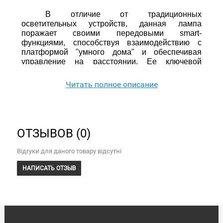
В отличие от традиционных 
осветительных устройств, данная лампа 
поражает своими передовыми smart-
функциями, способствуя взаимодействию с 
платформой "умного дома" и обеспечивая 
управление на расстоянии. Ее ключевой 
характеристикой является цоколь E27, 
совместимый с многими светильниками. Лампа 
Читать полное описание
предоставляет уютный теплый свет с 
параметром 2700 K. Несмотря на скромные 8 Вт 
потребляемой мощности, ее освещенность 
сравнима с 80-ваттной лампой накаливания, 
обеспечивая световой поток в 900 Lm. 
ОТЗЫВОВ (0)
Уникальный дизайн, напоминающий форму 
гриба, добавляет изюминку в интерьер.
Відгуки для даного товару відсутні
НАПИСАТЬ ОТЗЫВ