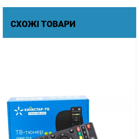
Аудіосистема потужністю 30 Вт із підтримкою Dolby Atmos
створює об'ємне та чисте звучання, забезпечуючи ефект
присутності під час перегляду фільмів і прослуховування
СХОЖІ ТОВАРИ
музики. Телевізор оснащений цифровими тюнерами DVB-
T2, DVB-C, DVB-S та DVB-S2 для перегляду ефірного,
кабельного й супутникового телебачення без необхідності
використання додаткового обладнання.
Замовляйте Xiaomi TV S Pro Mini LED 55 з офіційною
гарантією в нашому інтернет-магазині. Доступна
безкоштовна доставка по Україні при повній передоплаті.
Також доступна Оплата частинами від ПриватБанку для
ще більш комфортної покупки.