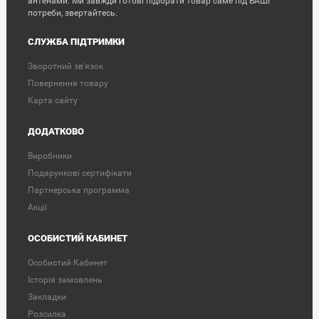
антенами. Ми завжди готові підібрати товар саме під ВАШІ
потреби, звертайтесь.
СЛУЖБА ПІДТРИМКИ
Зворотний зв'язок
Повернення товару
Карта сайту
ДОДАТКОВО
Виробники
Подарункові сертифікати
Партнерська программа
Акції
ОСОБИСТИЙ КАБИНЕТ
Особистий Кабинет
Історія замовлень
Закладки
Розсилка