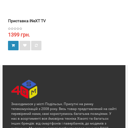
Приставка iNeXT TV
1399 грн.
Знаходимося у місті Подільськ. Присутні на ринку
телекомунікацій з 2008 року. Весь товар представлений на сайті
перевірений нами, самі користуємось багатьма позиціями. У
нас в асортименті вся ймовірна техніка Xiaomi та багатьох
інших брендів: від смартфонів і павербанків, до модемів з