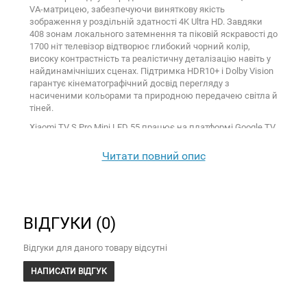
VA-матрицею, забезпечуючи виняткову якість
зображення у роздільній здатності 4K Ultra HD. Завдяки
408 зонам локального затемнення та піковій яскравості до
1700 ніт телевізор відтворює глибокий чорний колір,
високу контрастність та реалістичну деталізацію навіть у
найдинамічніших сценах. Підтримка HDR10+ і Dolby Vision
гарантує кінематографічний досвід перегляду з
насиченими кольорами та природною передачею світла й
тіней.
Xiaomi TV S Pro Mini LED 55 працює на платформі Google TV,
надаючи доступ до популярних стримінгових сервісів,
YouTube, Netflix та тисяч інших додатків. Вбудований
Читати повний опис
Google Assistant дозволяє керувати телевізором голосом,
шукати контент та отримувати необхідну інформацію без
використання пульта. Підтримка AirPlay, Miracast і Google
Cast забезпечує швидку трансляцію відео, музики та
фотографій зі смартфонів, планшетів і ноутбуків.
ВІДГУКИ (0)
Телевізор стане чудовим вибором для геймерів завдяки
підтримці частоти оновлення до 144 Гц в ігровому режимі
Відгуки для даного товару відсутні
та до 288 Гц у режимі Full HD. Інтерфейси HDMI 2.1 з
підтримкою VRR, ALLM та AMD FreeSync Premium
НАПИСАТИ ВІДГУК
забезпечують плавний ігровий процес без затримок і
розривів зображення, дозволяючи повністю розкрити
можливості сучасних ігрових консолей та ПК.