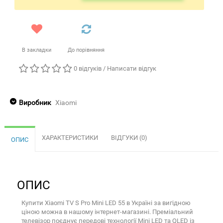
В закладки
До порівняння
0 відгуків
/
Написати відгук
Виробник
Xiaomi
ХАРАКТЕРИСТИКИ
ВІДГУКИ (0)
ОПИС
ОПИС
Купити Xiaomi TV S Pro Mini LED 55 в Україні за вигідною
ціною можна в нашому інтернет-магазині. Преміальний
телевізор поєднує передові технології Mini LED та QLED із