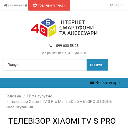
Доставка
|
КАБІНЕТ
ТОВАРІВ 0 (0 ГРН.)
099 600 58 28
Час роботи
Вт-Нд: з 10 до 20.00
ПОШУК..
Toggle
Всі категорії
navigation
Головна
ТВ та супутнє
Телевізор Xiaomi TV S Pro Mini LED 55 + БЕЗКОШТОВНЕ
налаштування
ТЕЛЕВІЗОР XIAOMI TV S PRO