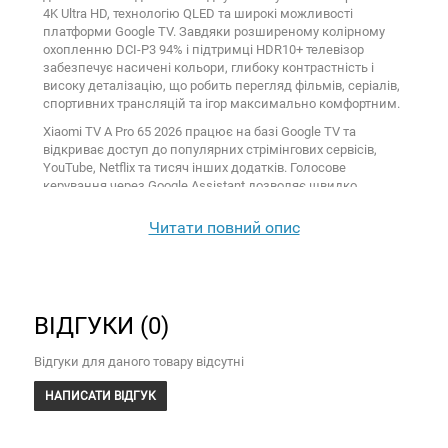
4K Ultra HD, технологію QLED та широкі можливості
платформи Google TV. Завдяки розширеному колірному
охопленню DCI-P3 94% і підтримці HDR10+ телевізор
забезпечує насичені кольори, глибоку контрастність і
високу деталізацію, що робить перегляд фільмів, серіалів,
спортивних трансляцій та ігор максимально комфортним.
Xiaomi TV A Pro 65 2026 працює на базі Google TV та
відкриває доступ до популярних стрімінгових сервісів,
YouTube, Netflix та тисяч інших додатків. Голосове
керування через Google Assistant дозволяє швидко
знаходити необхідний контент, а підтримка AirPlay,
Miracast і Google Cast дає можливість легко транслювати
Читати повний опис
фото, відео та музику зі смартфона, планшета або ноутбука
на великий екран. За якісне та об'ємне звучання
відповідають технології Dolby Audio, DTS:X і DTS Virtual:X.
Телевізор оснащений цифровими тюнерами DVB-T2, DVB-
ВІДГУКИ (0)
C та DVB-S2 для прийому ефірного, кабельного та
супутникового телебачення без додаткового обладнання.
Наявність HDMI, USB, LAN та Bluetooth забезпечує зручне
Відгуки для даного товару відсутні
підключення ігрових консолей, аудіосистем, медіаплеєрів
та інших пристроїв. Замовляйте Xiaomi TV A Pro 65 2026 з
НАПИСАТИ ВІДГУК
офіційною гарантією у нашому інтернет-магазині.
Доступна безкоштовна доставка по Україні при повній
передоплаті. Також можна оформити Оплату частинами