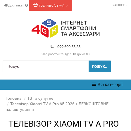
Доставка
|
КАБІНЕТ
ТОВАРІВ 0 (0 ГРН.)
099 600 58 28
Час роботи
Вт-Нд: з 10 до 20.00
ПОШУК..
Toggle
Всі категорії
navigation
Головна
ТВ та супутнє
Телевізор Xiaomi TV A Pro 65 2026 + БЕЗКОШТОВНЕ
налаштування
ТЕЛЕВІЗОР XIAOMI TV A PRO