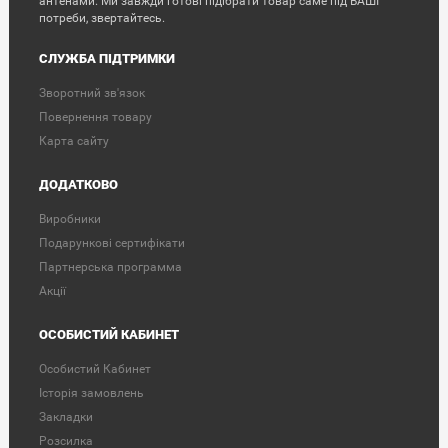
антенами. Ми завжди готові підібрати товар саме під ВАШІ
потреби, звертайтесь.
СЛУЖБА ПІДТРИМКИ
Зворотний зв'язок
Повернення товару
Карта сайту
ДОДАТКОВО
Виробники
Подарункові сертифікати
Партнерська программа
Акції
ОСОБИСТИЙ КАБИНЕТ
Особистий Кабинет
Історія замовлень
Закладки
Розсилка