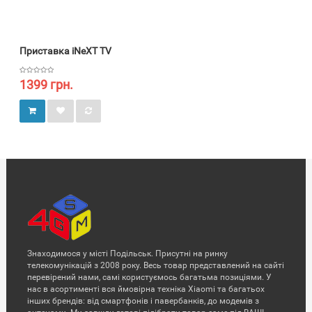
Приставка iNeXT TV
1399 грн.
Знаходимося у місті Подільськ. Присутні на ринку
телекомунікацій з 2008 року. Весь товар представлений на сайті
перевірений нами, самі користуємось багатьма позиціями. У
нас в асортименті вся ймовірна техніка Xiaomi та багатьох
інших брендів: від смартфонів і павербанків, до модемів з