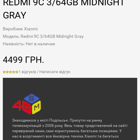
REDMI 9C 3/64GB MIDNIGHT
GRAY
Виробник
Xiaomi
Модель: Redmi 9C 3/64GB Midnight Gray
Наявність: Нет в наличии
4499 ГРН.
1 відгуків
/
Написати відгук
Знаходимося у місті Подільськ. Присутні на ринку
телекомунікацій з 2008 року. Весь товар представлений на сайті
перевірений нами, самі користуємось багатьма позиціями. У
нас в асортименті вся ймовірна техніка Xiaomi та багатьох