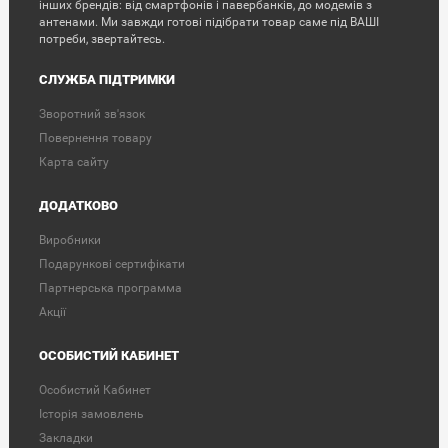
інших брендів: від смартфонів і павербанків, до модемів з
антенами. Ми завжди готові підібрати товар саме під ВАШІ
потреби, звертайтесь.
СЛУЖБА ПІДТРИМКИ
Зворотний зв'язок
Повернення товару
Карта сайту
ДОДАТКОВО
Виробники
Подарункові сертифікати
Партнерська программа
Акції
ОСОБИСТИЙ КАБИНЕТ
Особистий Кабинет
Історія замовлень
Закладки