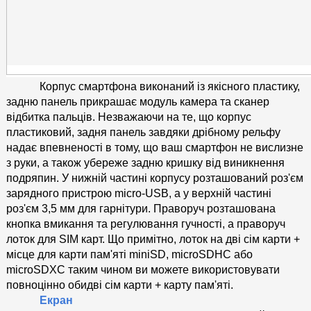
Корпус смартфона виконаний із якісного пластику, 
задню панель прикрашає модуль камера та сканер 
відбитка пальців. Незважаючи на те, що корпус 
пластиковий, задня панель завдяки дрібному рельфу 
надає впевненості в тому, що ваш смартфон не вислизне 
з руки, а також убереже задню кришку від виникнення 
подряпин. У нижній частині корпусу розташований роз'єм 
зарядного пристрою micro-USB, а у верхній частині 
роз'єм 3,5 мм для гарнітури. Праворуч розташована 
кнопка вмикання та регулювання гучності, а праворуч 
лоток для SIM карт. Що примітно, лоток на дві сім карти + 
місце для карти пам'яті miniSD, microSDHC або 
microSDXC таким чином ви можете використовувати 
повноцінно обидві сім карти + карту пам'яті.
Екран