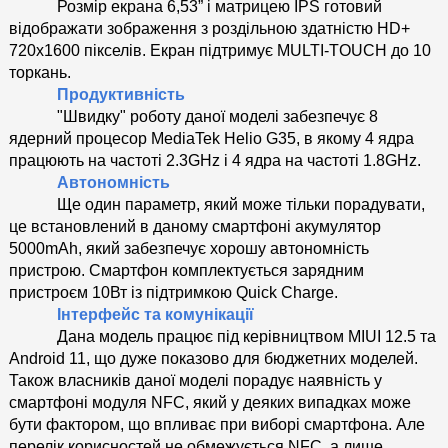
Розмір екрана 6,53” і матрицею IPS готовий 
відображати зображення з роздільною здатністю HD+ 
720x1600 пікселів. Екран підтримує MULTI-TOUCH до 10 
торкань.
Продуктивність
"Швидку" роботу даної моделі забезпечує 8 
ядерний процесор MediaTek Helio G35, в якому 4 ядра 
працюють на частоті 2.3GHz і 4 ядра на частоті 1.8GHz. 
Автономність
Ще один параметр, який може тільки порадувати, 
це встановлений в даному смартфоні акумулятор 
5000mAh, який забезпечує хорошу автономність 
пристрою. Смартфон комплектується зарядним 
пристроєм 10Вт із підтримкою Quick Charge.
Інтерфейс та комунікації
Дана модель працює під керівництвом MIUI 12.5 та 
Android 11, що дуже показово для бюджетних моделей. 
Також власників даної моделі порадує наявність у 
смартфоні модуля NFC, який у деяких випадках може 
бути фактором, що впливає при виборі смартфона. Але 
перелік корисностей не обмежується NFC, а лише 