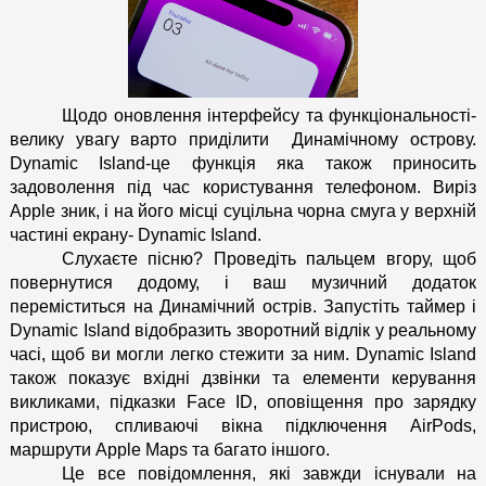
Щодо оновлення інтерфейсу та функціональності-
велику увагу варто приділити  Динамічному острову. 
Dynamic Island-це функція яка також приносить 
задоволення під час користування телефоном. Виріз 
Apple зник, і на його місці суцільна чорна смуга у верхній 
частині екрану- Dynamic Island.
Слухаєте пісню? Проведіть пальцем вгору, щоб 
повернутися додому, і ваш музичний додаток 
переміститься на Динамічний острів. Запустіть таймер і 
Dynamic Island відобразить зворотний відлік у реальному 
часі, щоб ви могли легко стежити за ним. Dynamic Island 
також показує вхідні дзвінки та елементи керування 
викликами, підказки Face ID, оповіщення про зарядку 
пристрою, спливаючі вікна підключення AirPods, 
маршрути Apple Maps та багато іншого.
Це все повідомлення, які завжди існували на 