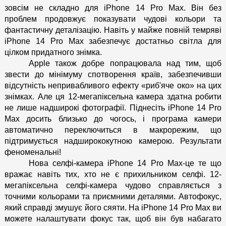
зовсім не складно для iPhone 14 Pro Max. Він без 
проблем продовжує показувати чудові кольори та 
фантастичну деталізацію. Навіть у майже повній темряві 
iPhone 14 Pro Max забезпечує достатньо світла для 
цілком придатного знімка. 
Apple також добре попрацювала над тим, щоб 
звести до мінімуму спотворення країв, забезпечивши 
відсутність непривабливого ефекту «риб'яче око» на цих 
знімках. Але ця 12-мегапіксельна камера здатна робити 
не лише надширокі фотографії. Піднесіть iPhone 14 Pro 
Max досить близько до чогось, і програма камери 
автоматично переключиться в макрорежим, що 
підтримується надширококутною камерою. Результати 
феноменальні!
Нова селфі-камера iPhone 14 Pro Max-це те що 
вражає навіть тих, хто не є прихильником селфі. 12-
мегапіксельна селфі-камера чудово справляється з 
точними кольорами та приємними деталями. Автофокус, 
який справді змушує його сяяти. На iPhone 14 Pro Max ви 
можете налаштувати фокус так, щоб він був набагато 