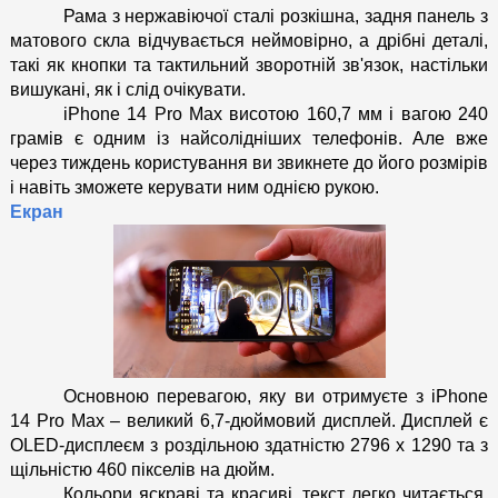
Рама з нержавіючої сталі розкішна, задня панель з 
матового скла відчувається неймовірно, а дрібні деталі, 
такі як кнопки та тактильний зворотній зв'язок, настільки 
вишукані, як і слід очікувати.
iPhone 14 Pro Max висотою 160,7 мм і вагою 240 
грамів є одним із найсолідніших телефонів. Але вже 
через тиждень користування ви звикнете до його розмірів 
і навіть зможете керувати ним однією рукою.
Екран
Основною перевагою, яку ви отримуєте з iPhone 
14 Pro Max – великий 6,7-дюймовий дисплей. Дисплей є 
OLED-дисплеєм з роздільною здатністю 2796 x 1290 та з 
щільністю 460 пікселів на дюйм.
Кольори яскраві та красиві, текст легко читається. 