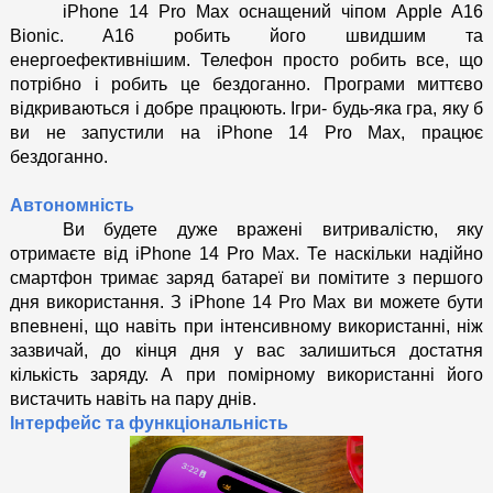
iPhone 14 Pro Max оснащений чіпом Apple A16 
Bionic. A16 робить його швидшим та 
енергоефективнішим. Телефон просто робить все, що 
потрібно і робить це бездоганно. Програми миттєво 
відкриваються і добре працюють. Ігри- будь-яка гра, яку б 
ви не запустили на iPhone 14 Pro Max, працює 
бездоганно. 
Автономність
Ви будете дуже вражені витривалістю, яку 
отримаєте від iPhone 14 Pro Max. Те наскільки надійно 
смартфон тримає заряд батареї ви помітите з першого 
дня використання. З iPhone 14 Pro Max ви можете бути 
впевнені, що навіть при інтенсивному використанні, ніж 
зазвичай, до кінця дня у вас залишиться достатня 
кількість заряду. А при помірному використанні його 
вистачить навіть на пару днів.   
Інтерфейс та функціональність