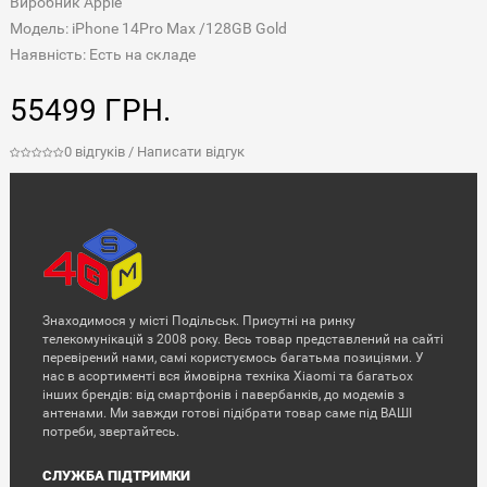
Виробник
Apple
Модель: iPhone 14Pro Max /128GB Gold
Наявність: Есть на складе
55499 ГРН.
0 відгуків
/
Написати відгук
Знаходимося у місті Подільськ. Присутні на ринку
телекомунікацій з 2008 року. Весь товар представлений на сайті
перевірений нами, самі користуємось багатьма позиціями. У
нас в асортименті вся ймовірна техніка Xiaomi та багатьох
інших брендів: від смартфонів і павербанків, до модемів з
антенами. Ми завжди готові підібрати товар саме під ВАШІ
потреби, звертайтесь.
СЛУЖБА ПІДТРИМКИ