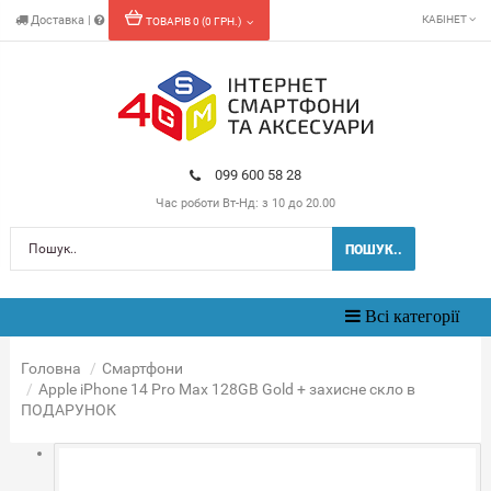
Доставка
|
КАБІНЕТ
ТОВАРІВ 0 (0 ГРН.)
099 600 58 28
Час роботи
Вт-Нд: з 10 до 20.00
ПОШУК..
Toggle
Всі категорії
navigation
Головна
Смартфони
Apple iPhone 14 Pro Max 128GB Gold + захисне скло в
ПОДАРУНОК