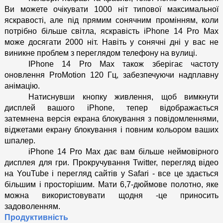
Ви можете очікувати 1000 ніт типової максимальної 
яскравості, але під прямим сонячним промінням, коли 
потрібно більше світла, яскравість iPhone 14 Pro Max 
може досягати 2000 ніт. Навіть у сонячні дні у вас не 
виникне проблем з переглядом телефону на вулиці.
IPhone 14 Pro Max також зберігає частоту 
оновлення ProMotion 120 Гц, забезпечуючи надплавну 
анімацію. 
Натиснувши кнопку живлення, щоб вимкнути 
дисплей вашого iPhone, тепер відображається 
затемнена версія екрана блокування з повідомленнями, 
віджетами екрану блокування і повним кольором ваших 
шпалер. 
iPhone 14 Pro Max дає вам більше неймовірного 
дисплея для гри. Прокручування Twitter, перегляд відео 
на YouTube і перегляд сайтів у Safari - все це здається 
більшим і просторішим. Мати 6,7-дюймове полотно, яке 
можна використовувати щодня -це приносить 
задоволенням.
Продуктивність 