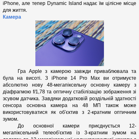
iPhone, але тепер Dynamic Island надає їм цілісне місце 
для життя. 
Камера
Гра Apple з камерою завжди приваблювала та 
була на висоті. З iPhone 14 Pro Max ви отримуєте 
абсолютно нову 48-мегапіксельну основну камеру з 
діафрагмою f/1,78 та оптичну стабілізацію зображення зі 
зсувом датчика. Завдяки додатковій роздільній здатності 
сенсора основна камера на 48 МП також може 
використовуватися як об'єктив з 2-кратним оптичним 
зумом.
До основної камери приєднується 12-
мегапіксельний телеоб'єктив із 3-кратним зумом на 