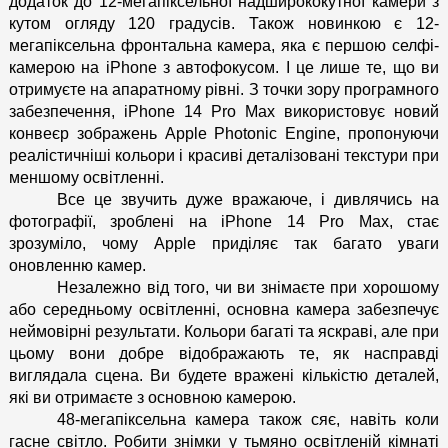
додаток до 12-мегапіксельної надширококутної камери з 
кутом огляду 120 градусів. Також новинкою є 12-
мегапіксельна фронтальна камера, яка є першою селфі-
камерою на iPhone з автофокусом. І це лише те, що ви 
отримуєте на апаратному рівні. З точки зору програмного 
забезпечення, iPhone 14 Pro Max використовує новий 
конвеєр зображень Apple Photonic Engine, пропонуючи 
реалістичніші кольори і красиві деталізовані текстури при 
меншому освітленні.
Все це звучить дуже вражаюче, і дивлячись на 
фотографії, зроблені на iPhone 14 Pro Max, стає 
зрозуміло, чому Apple приділяє так багато уваги 
оновленню камер. 
Незалежно від того, чи ви знімаєте при хорошому 
або середньому освітленні, основна камера забезпечує 
неймовірні результати. Кольори багаті та яскраві, але при 
цьому вони добре відображають те, як насправді 
виглядала сцена. Ви будете вражені кількістю деталей, 
які ви отримаєте з основною камерою.
48-мегапіксельна камера також сяє, навіть коли 
гасне світло. Робити знімки у тьмяно освітленій кімнаті 