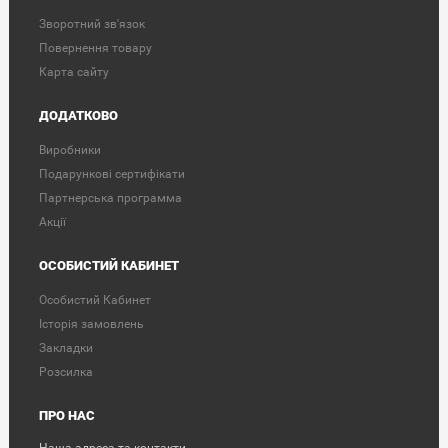
Зворотний зв'язок
Повернення товару
Карта сайту
ДОДАТКОВО
Виробники
Подарункові сертифікати
Партнерська программа
Акції
ОСОБИСТИЙ КАБИНЕТ
Особистий Кабинет
Історія замовлень
Закладки
Розсилка
ПРО НАС