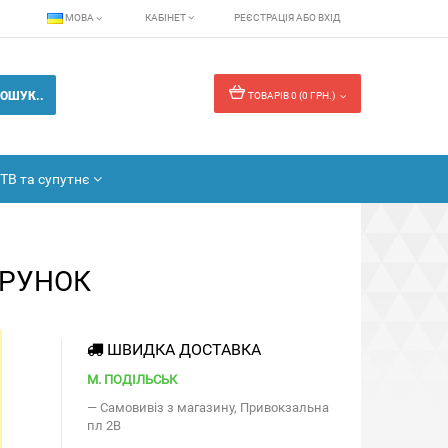
МОВА
КАБІНЕТ
РЕЄСТРАЦІЯ
АБО
ВХІД
ОШУК..
ТОВАРІВ 0 (0 ГРН.)
ТВ та супутнє
АРУНОК
ШВИДКА ДОСТАВКА
М. ПОДІЛЬСЬК
— Самовивіз з магазину, Привокзальна
пл 2В