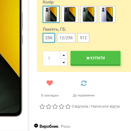
Колір:
Пам'ять, ГБ:
256
12/256
512
КУПИТИ
В закладки
До порівняння
0 відгуків
/
Написати відгук
Виробник
Poco