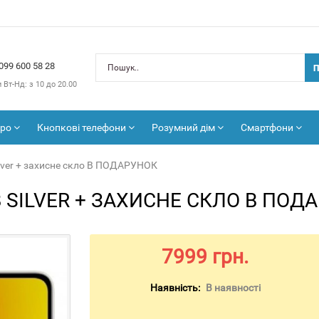
099 600 58 28
П
и
Вт-Нд: з 10 до 20.00
тро
Кнопкові телефони
Розумний дім
Смартфони
lver + захисне скло В ПОДАРУНОК
B SILVER + ЗАХИСНЕ СКЛО В ПОД
7999 грн.
Наявність:
В наявності