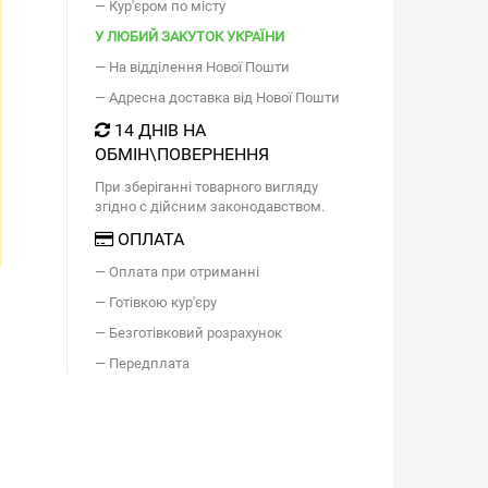
— Кур'єром по місту
У ЛЮБИЙ ЗАКУТОК УКРАЇНИ
— На відділення Нової Пошти
— Адресна доставка від Нової Пошти
14 ДНІВ НА
ОБМІН\ПОВЕРНЕННЯ
При зберіганні товарного вигляду
згідно с дійсним законодавством.
ОПЛАТА
— Оплата при отриманні
— Готівкою кур'єру
— Безготівковий розрахунок
— Передплата