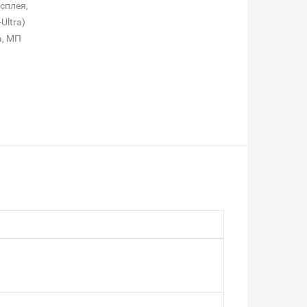
исплея,
Ultra)
а, МП