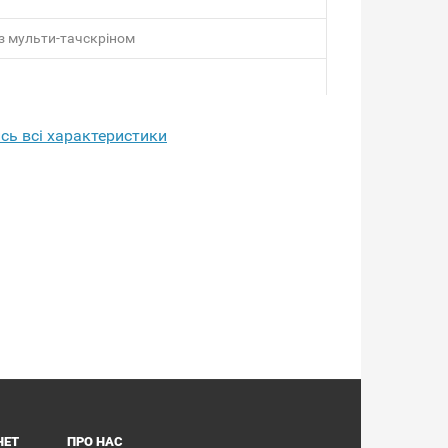
з мульти-тачскріном
сь всі характеристики
microSD
на робота у режимі очікування)
НЕТ
ПРО НАС