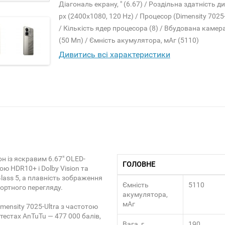
Діагональ екрану, " (6.67) / Роздільна здатність д
px (2400x1080, 120 Hz) / Процесор (Dimensity 7025-
/ Кількість ядер процесора (8) / Вбудована камер
(50 Мп) / Ємність акумулятора, мАг (5110)
Дивитись всі характеристики
н із яскравим 6.67" OLED-
ГОЛОВНЕ
ю HDR10+ і Dolby Vision та
Glass 5, а плавність зображення
Ємність
5110
ортного перегляду.
акумулятора,
мАг
mensity 7025-Ultra з частотою
 тестах AnTuTu — 477 000 балів,
Вага, г
190