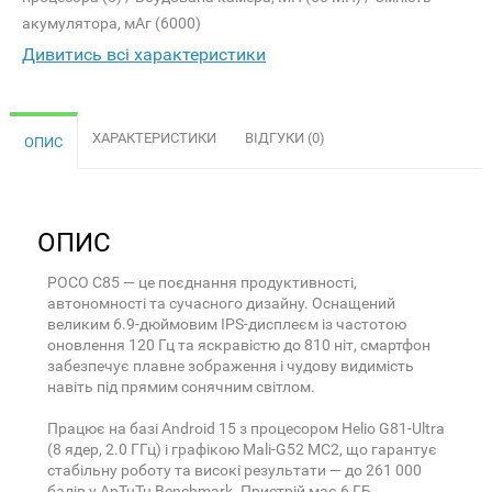
акумулятора, мАг (6000)
Дивитись всі характеристики
ХАРАКТЕРИСТИКИ
ВІДГУКИ (0)
ОПИС
ОПИС
POCO C85 — це поєднання продуктивності,
автономності та сучасного дизайну. Оснащений
великим 6.9-дюймовим IPS-дисплеєм із частотою
оновлення 120 Гц та яскравістю до 810 ніт, смартфон
забезпечує плавне зображення і чудову видимість
навіть під прямим сонячним світлом.
Працює на базі Android 15 з процесором Helio G81-Ultra
(8 ядер, 2.0 ГГц) і графікою Mali-G52 MC2, що гарантує
стабільну роботу та високі результати — до 261 000
балів у AnTuTu Benchmark. Пристрій має 6 ГБ