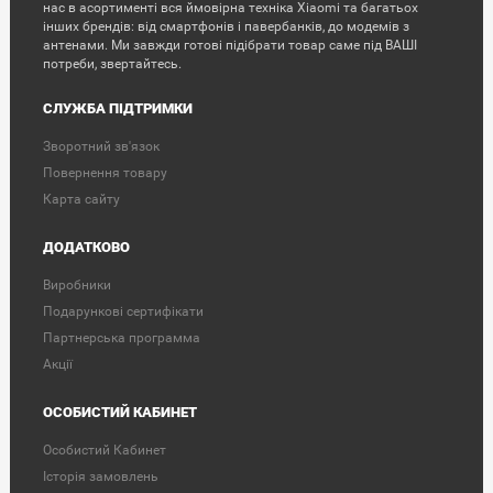
нас в асортименті вся ймовірна техніка Xiaomi та багатьох
інших брендів: від смартфонів і павербанків, до модемів з
антенами. Ми завжди готові підібрати товар саме під ВАШІ
потреби, звертайтесь.
СЛУЖБА ПІДТРИМКИ
Зворотний зв'язок
Повернення товару
Карта сайту
ДОДАТКОВО
Виробники
Подарункові сертифікати
Партнерська программа
Акції
ОСОБИСТИЙ КАБИНЕТ
Особистий Кабинет
Історія замовлень