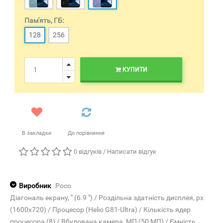
Пам'ять, ГБ:
128
256
КУПИТИ
В закладки
До порівняння
0 відгуків
/
Написати відгук
Виробник
Poco
Діагональ екрану, " (6.9 ") / Роздільна здатність дисплея, px
(1600х720) / Процесор (Helio G81-Ultra) / Кількість ядер
процесора (8) / Вбудована камера, МП (50 МП) / Ємність