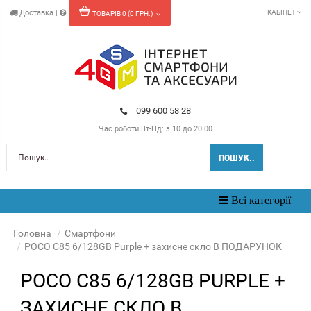
Доставка
|
КАБІНЕТ
ТОВАРІВ 0 (0 ГРН.)
099 600 58 28
Час роботи
Вт-Нд: з 10 до 20.00
ПОШУК..
Toggle
Всі категорії
navigation
Головна
Смартфони
POCO C85 6/128GB Purple + захисне скло В ПОДАРУНОК
POCO C85 6/128GB PURPLE +
ЗАХИСНЕ СКЛО В