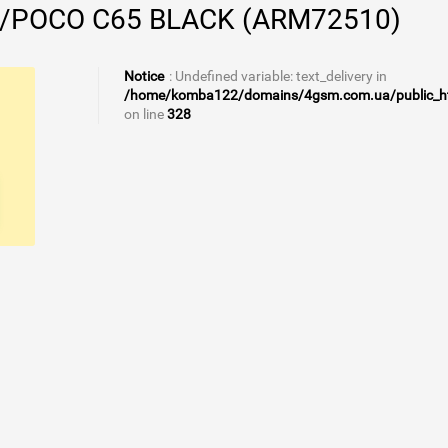
/POCO C65 BLACK (ARM72510)
Notice
: Undefined variable: text_delivery in
/home/komba122/domains/4gsm.com.ua/public_html
on line
328