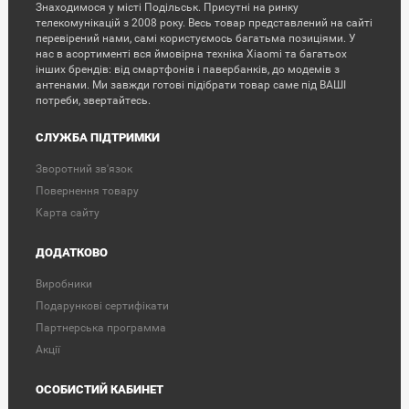
Знаходимося у місті Подільськ. Присутні на ринку
телекомунікацій з 2008 року. Весь товар представлений на сайті
перевірений нами, самі користуємось багатьма позиціями. У
нас в асортименті вся ймовірна техніка Xiaomi та багатьох
інших брендів: від смартфонів і павербанків, до модемів з
антенами. Ми завжди готові підібрати товар саме під ВАШІ
потреби, звертайтесь.
СЛУЖБА ПІДТРИМКИ
Зворотний зв'язок
Повернення товару
Карта сайту
ДОДАТКОВО
Виробники
Подарункові сертифікати
Партнерська программа
Акції
ОСОБИСТИЙ КАБИНЕТ