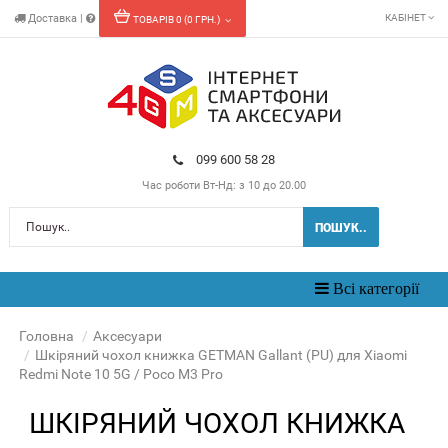
Доставка
|
КАБІНЕТ
ТОВАРІВ 0 (0 ГРН.)
099 600 58 28
Час роботи
Вт-Нд: з 10 до 20.00
ПОШУК..
Toggle
Всі категорії
navigation
Головна
Аксесуари
Шкіряний чохол книжка GETMAN Gallant (PU) для Xiaomi
Redmi Note 10 5G / Poco M3 Pro
ШКІРЯНИЙ ЧОХОЛ КНИЖКА