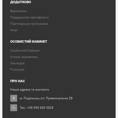
ДОДАТКОВО
Виробники
Подарункові сертифікати
Партнерська программа
Акції
ОСОБИСТИЙ КАБИНЕТ
Особистий Кабинет
Історія замовлень
Закладки
Розсилка
ПРО НАС
Наша адреса та контакти.
м. Подільськ, пл. Привокзальна 2В
Тел.: +38 099 600 5828