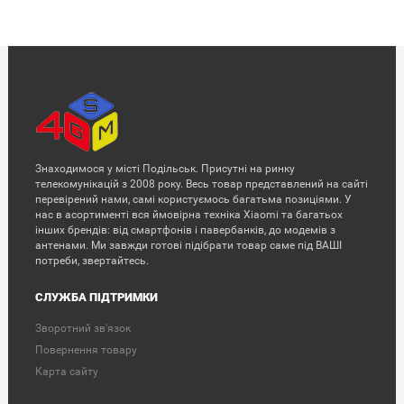
Знаходимося у місті Подільськ. Присутні на ринку
телекомунікацій з 2008 року. Весь товар представлений на сайті
перевірений нами, самі користуємось багатьма позиціями. У
нас в асортименті вся ймовірна техніка Xiaomi та багатьох
інших брендів: від смартфонів і павербанків, до модемів з
антенами. Ми завжди готові підібрати товар саме під ВАШІ
потреби, звертайтесь.
СЛУЖБА ПІДТРИМКИ
Зворотний зв'язок
Повернення товару
Карта сайту