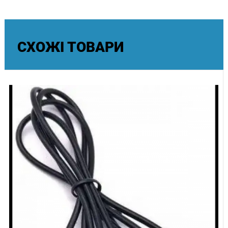
перенапруги, перевантаження струмом або 
короткого замикання.  Обов'язково зверніть 
увагу, що вихідна напруга кабелю-
перетворювача повинна відповідати напрузі 
СХОЖІ ТОВАРИ
електричного обладнання, інакше обладнання 
може бути пошкоджено або не працювати.
 Варто звернути увагу, що кабель може 
працювати з будь-якою напругою, яка 
використовується в портативній електроніці і 
подається з джерела: 5В, 9В або 12В – при силі 
струму до 1 Ампер, але він сам НЕ може 
змінювати напругу, наприклад, з 5В на 12В. 
Потрібну напругу повинен подати ваш power 
bank або зарядний пристрій ( більшість сучасних 
так вміють робити). 