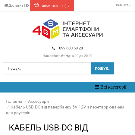
Доставка
|
КАБІНЕТ
ТОВАРІВ 0 (0 ГРН.)
099 600 58 28
Час роботи
Вт-Нд: з 10 до 20.00
ПОШУК..
Toggle
Всі категорії
navigation
Головна
Аксесуари
Кабель USB-DC від павербанку 5V-12V з перетворювачем
для роутерів
КАБЕЛЬ USB-DC ВІД