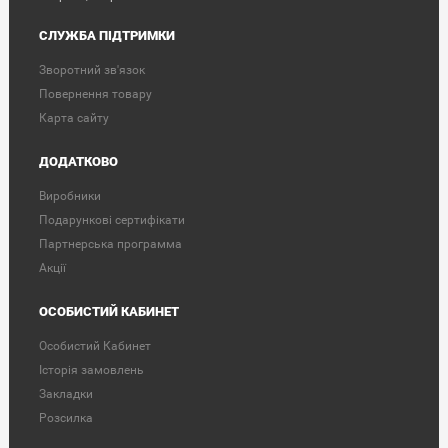
СЛУЖБА ПІДТРИМКИ
Зворотний зв'язок
Повернення товару
Карта сайту
ДОДАТКОВО
Виробники
Подарункові сертифікати
Партнерська программа
Акції
ОСОБИСТИЙ КАБИНЕТ
Особистий Кабинет
Історія замовлень
Закладки
Розсилка