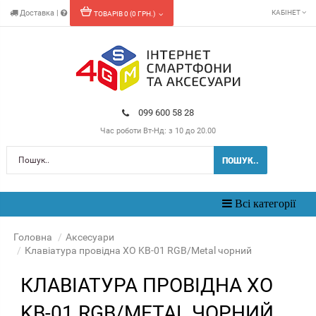
Доставка
|
КАБІНЕТ
ТОВАРІВ 0 (0 ГРН.)
099 600 58 28
Час роботи
Вт-Нд: з 10 до 20.00
ПОШУК..
Toggle
Всі категорії
navigation
Головна
Аксесуари
Клавіатура провідна XO KB-01 RGB/Metal чорний
КЛАВІАТУРА ПРОВІДНА XO
KB-01 RGB/METAL ЧОРНИЙ